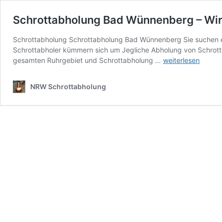
Schrottabholung Bad Wünnenberg – Wir 
Schrottabholung Schrottabholung Bad Wünnenberg Sie suchen eine
Schrottabholer kümmern sich um Jegliche Abholung von Schrott un
Schrottabholung
gesamten Ruhrgebiet und Schrottabholung …
weiterlesen
Bad
Wünnenberg
NRW Schrottabholung
–
Wir
holen
ihren
Schrott
Kostenlos
ab