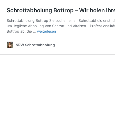
Schrottabholung Bottrop – Wir holen ihr
Schrottabholung Bottrop Sie suchen einen Schrottabholdienst, d
um Jegliche Abholung von Schrott und Alteisen – Professionalitä
Schrottabholung
Bottrop ab. Sie …
weiterlesen
Bottrop
–
NRW Schrottabholung
Wir
holen
ihren
Schrott
Kostenlos
ab