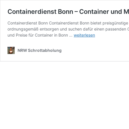
Containerdienst Bonn – Container und Mu
Containerdienst Bonn Containerdienst Bonn bietet preisgünstige C
ordnungsgemäß entsorgen und suchen dafür einen passenden Contai
Containerdienst
und Preise für Container in Bonn …
weiterlesen
Bonn
–
NRW Schrottabholung
Container
und
Mulden
für
ihren
Schrott