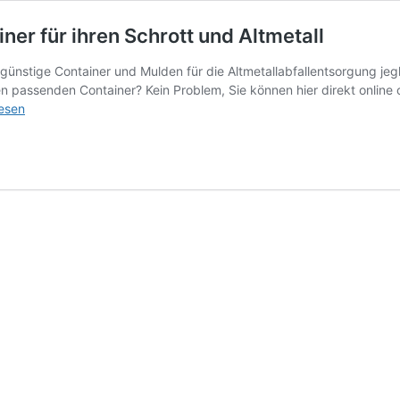
ner für ihren Schrott und Altmetall
günstige Container und Mulden für die Altmetallabfallentsorgung jegli
ssenden Container? Kein Problem, Sie können hier direkt online oder
nerdienst
lesen
adt
ontainer
t
ll