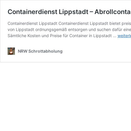
Containerdienst Lippstadt – Abrollcontai
Containerdienst Lippstadt Containerdienst Lippstadt bietet preis
von Lippstadt ordnungsgemäß entsorgen und suchen dafür einen pa
Contai
Sämtliche Kosten und Preise für Container in Lippstadt …
weiter
Lippst
–
NRW Schrottabholung
Abrollc
für
ihren
Schrot
und
Altmeta