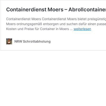
Containerdienst Moers – Abrollcontainer
Containerdienst Moers Containerdienst Moers bietet preisgünstige
Moers ordnungsgemäß entsorgen und suchen dafür einen passenden
Containerdienst
Kosten und Preise für Container in Moers …
weiterlesen
Moers
–
NRW Schrottabholung
Abrollcontainer
für
ihren
Schrott
und
Altmetall