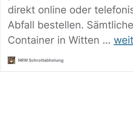
direkt online oder telefon
Abfall bestellen. Sämtlich
Container
Container in Witten …
wei
Witten
–
Abrollcont
NRW Schrottabholung
für
ihren
Schrott
und
Altmetall