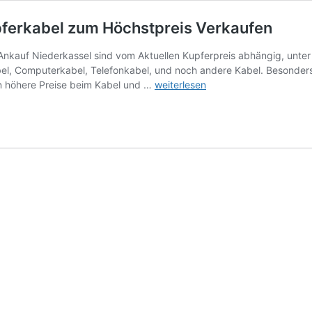
pferkabel zum Höchstpreis Verkaufen
Ankauf Niederkassel sind vom Aktuellen Kupferpreis abhängig, unter
bel, Computerkabel, Telefonkabel, und noch andere Kabel. Besonder
Kabelschrott
en höhere Preise beim Kabel und …
weiterlesen
Ankauf
Niederkassel
–
Kupferkabel
zum
Höchstpreis
Verkaufen