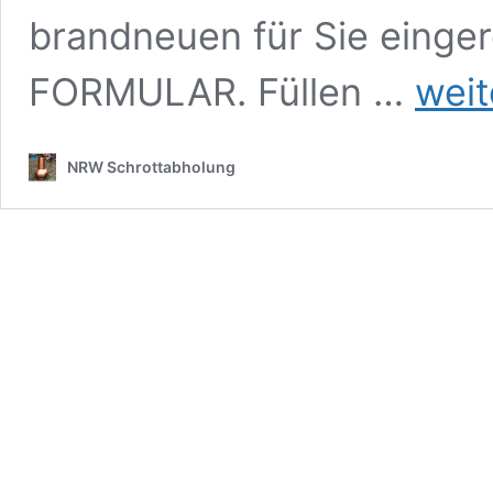
brandneuen für Sie einge
Kostenlose
FORMULAR. Füllen …
weit
Schrottdie
Köln
–
NRW Schrottabholung
Schrott
entsorgen
mit
Abholung