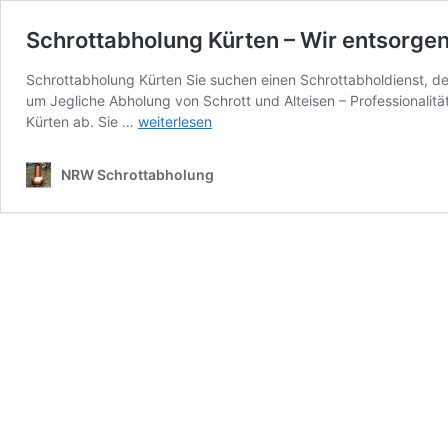
Schrottabholung Kürten – Wir entsorgen
Schrottabholung Kürten Sie suchen einen Schrottabholdienst, de
um Jegliche Abholung von Schrott und Alteisen – Professionalitä
Schrottabholung
Kürten ab. Sie …
weiterlesen
Kürten
–
NRW Schrottabholung
Wir
entsorgen
Schrott
und
Altmetall
Fachgerecht