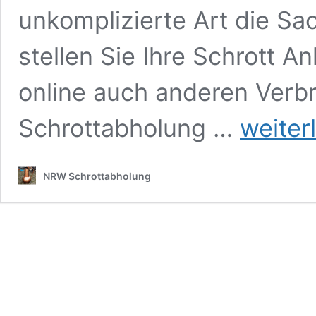
unkomplizierte Art die S
stellen Sie Ihre Schrott A
online auch anderen Verb
Kundendialog
Schrottabholung …
weiter
NRW Schrottabholung