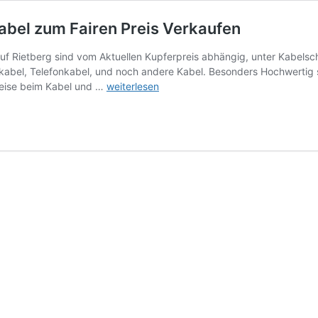
abel zum Fairen Preis Verkaufen
uf Rietberg sind vom Aktuellen Kupferpreis abhängig, unter Kabelsc
kabel, Telefonkabel, und noch andere Kabel. Besonders Hochwertig
Kabelschrott
Preise beim Kabel und …
weiterlesen
Ankauf
Rietberg
–
Kupferkabel
zum
Fairen
Preis
Verkaufen