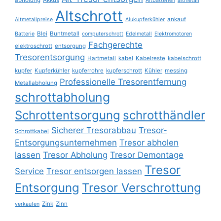
abholung
Akkus
Altbatterien
altmetall
Altschrott
ankauf
Altmetallpreise
Alukupferkühler
Blei
Buntmetall
Batterie
computerschrott
Edelmetall
Elektromotoren
Fachgerechte
elektroschrott
entsorgung
Tresorentsorgung
Hartmetall
kabel
Kabelreste
kabelschrott
kupfer
Kupferkühler
kupferrohre
kupferschrott
Kühler
messing
Professionelle Tresorentfernung
Metallabholung
schrottabholung
Schrottentsorgung
schrotthändler
Sicherer Tresorabbau
Tresor-
Schrottkabel
Entsorgungsunternehmen
Tresor abholen
lassen
Tresor Abholung
Tresor Demontage
Tresor
Service
Tresor entsorgen lassen
Entsorgung
Tresor Verschrottung
Zink
Zinn
verkaufen