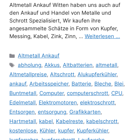
Altmetall Ankauf Witten haben uns auch auf
den Ankauf und Handel von Metalle und
Schrott Spezialisiert, Wir kaufen ihre
angesammelte Schätze in Form von Kupfer,
Messing, Kabel, Zink, Zinn, …
Weiterlesen …
Kategorien
Altmetall Ankauf
Schlagwörter
abholung
,
Akkus
,
Altbatterien
,
altmetall
,
Altmetallpreise
,
Altschrott
,
Alukupferkühler
,
ankauf
,
Arbeitsspeicher
,
Batterie
,
Bleche
,
Blei
,
Buntmetall
,
Computer
,
computerschrott
,
CPU
,
Edelmetall
,
Elektromotoren
,
elektroschrott
,
Entsorgen
,
entsorgung
,
Grafikkarten
,
Hartmetall
,
kabel
,
Kabelreste
,
kabelschrott
,
kostenlose
,
Kühler
,
kupfer
,
Kupferkühler
,