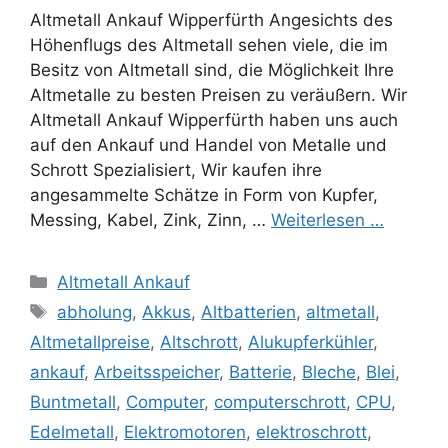
Altmetall Ankauf Wipperfürth Angesichts des
Höhenflugs des Altmetall sehen viele, die im
Besitz von Altmetall sind, die Möglichkeit Ihre
Altmetalle zu besten Preisen zu veräußern. Wir
Altmetall Ankauf Wipperfürth haben uns auch
auf den Ankauf und Handel von Metalle und
Schrott Spezialisiert, Wir kaufen ihre
angesammelte Schätze in Form von Kupfer,
Messing, Kabel, Zink, Zinn, …
Weiterlesen …
Kategorien
Altmetall Ankauf
Schlagwörter
abholung
,
Akkus
,
Altbatterien
,
altmetall
,
Altmetallpreise
,
Altschrott
,
Alukupferkühler
,
ankauf
,
Arbeitsspeicher
,
Batterie
,
Bleche
,
Blei
,
Buntmetall
,
Computer
,
computerschrott
,
CPU
,
Edelmetall
,
Elektromotoren
,
elektroschrott
,