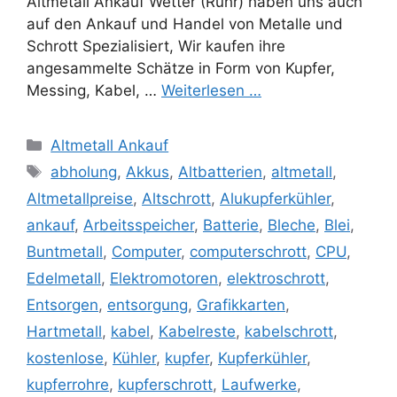
Altmetall Ankauf Wetter (Ruhr) haben uns auch
auf den Ankauf und Handel von Metalle und
Schrott Spezialisiert, Wir kaufen ihre
angesammelte Schätze in Form von Kupfer,
Messing, Kabel, …
Weiterlesen …
Kategorien
Altmetall Ankauf
Schlagwörter
abholung
,
Akkus
,
Altbatterien
,
altmetall
,
Altmetallpreise
,
Altschrott
,
Alukupferkühler
,
ankauf
,
Arbeitsspeicher
,
Batterie
,
Bleche
,
Blei
,
Buntmetall
,
Computer
,
computerschrott
,
CPU
,
Edelmetall
,
Elektromotoren
,
elektroschrott
,
Entsorgen
,
entsorgung
,
Grafikkarten
,
Hartmetall
,
kabel
,
Kabelreste
,
kabelschrott
,
kostenlose
,
Kühler
,
kupfer
,
Kupferkühler
,
kupferrohre
,
kupferschrott
,
Laufwerke
,