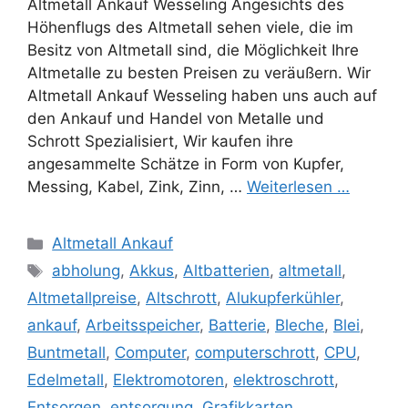
Altmetall Ankauf Wesseling Angesichts des
Höhenflugs des Altmetall sehen viele, die im
Besitz von Altmetall sind, die Möglichkeit Ihre
Altmetalle zu besten Preisen zu veräußern. Wir
Altmetall Ankauf Wesseling haben uns auch auf
den Ankauf und Handel von Metalle und
Schrott Spezialisiert, Wir kaufen ihre
angesammelte Schätze in Form von Kupfer,
Messing, Kabel, Zink, Zinn, …
Weiterlesen …
Kategorien
Altmetall Ankauf
Schlagwörter
abholung
,
Akkus
,
Altbatterien
,
altmetall
,
Altmetallpreise
,
Altschrott
,
Alukupferkühler
,
ankauf
,
Arbeitsspeicher
,
Batterie
,
Bleche
,
Blei
,
Buntmetall
,
Computer
,
computerschrott
,
CPU
,
Edelmetall
,
Elektromotoren
,
elektroschrott
,
Entsorgen
,
entsorgung
,
Grafikkarten
,