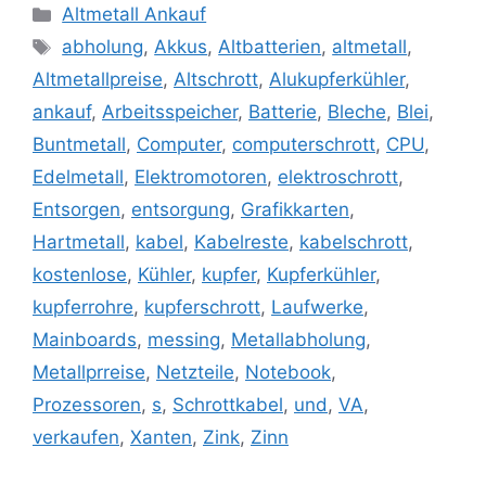
Kategorien
Altmetall Ankauf
Schlagwörter
abholung
,
Akkus
,
Altbatterien
,
altmetall
,
Altmetallpreise
,
Altschrott
,
Alukupferkühler
,
ankauf
,
Arbeitsspeicher
,
Batterie
,
Bleche
,
Blei
,
Buntmetall
,
Computer
,
computerschrott
,
CPU
,
Edelmetall
,
Elektromotoren
,
elektroschrott
,
Entsorgen
,
entsorgung
,
Grafikkarten
,
Hartmetall
,
kabel
,
Kabelreste
,
kabelschrott
,
kostenlose
,
Kühler
,
kupfer
,
Kupferkühler
,
kupferrohre
,
kupferschrott
,
Laufwerke
,
Mainboards
,
messing
,
Metallabholung
,
Metallprreise
,
Netzteile
,
Notebook
,
Prozessoren
,
s
,
Schrottkabel
,
und
,
VA
,
verkaufen
,
Xanten
,
Zink
,
Zinn