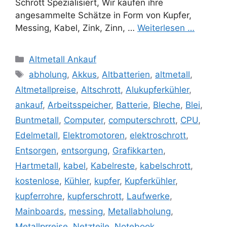
Schrott Spezialisiert, Wir kaufen ihre
angesammelte Schätze in Form von Kupfer,
Messing, Kabel, Zink, Zinn, …
Weiterlesen …
Kategorien
Altmetall Ankauf
Schlagwörter
abholung
,
Akkus
,
Altbatterien
,
altmetall
,
Altmetallpreise
,
Altschrott
,
Alukupferkühler
,
ankauf
,
Arbeitsspeicher
,
Batterie
,
Bleche
,
Blei
,
Buntmetall
,
Computer
,
computerschrott
,
CPU
,
Edelmetall
,
Elektromotoren
,
elektroschrott
,
Entsorgen
,
entsorgung
,
Grafikkarten
,
Hartmetall
,
kabel
,
Kabelreste
,
kabelschrott
,
kostenlose
,
Kühler
,
kupfer
,
Kupferkühler
,
kupferrohre
,
kupferschrott
,
Laufwerke
,
Mainboards
,
messing
,
Metallabholung
,
Metallprreise
,
Netzteile
,
Notebook
,