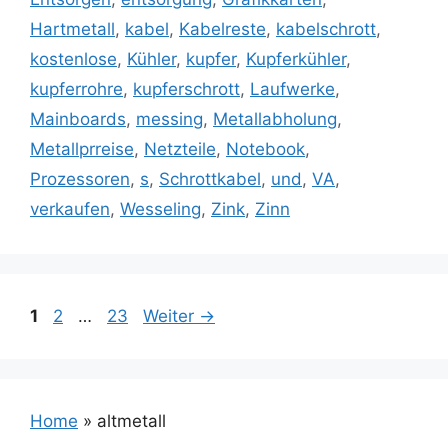
Hartmetall
,
kabel
,
Kabelreste
,
kabelschrott
,
kostenlose
,
Kühler
,
kupfer
,
Kupferkühler
,
kupferrohre
,
kupferschrott
,
Laufwerke
,
Mainboards
,
messing
,
Metallabholung
,
Metallprreise
,
Netzteile
,
Notebook
,
Prozessoren
,
s
,
Schrottkabel
,
und
,
VA
,
verkaufen
,
Wesseling
,
Zink
,
Zinn
Seite
Seite
Seite
1
2
…
23
Weiter
→
Home
»
altmetall