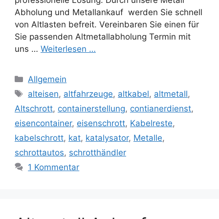
Abholung und Metallankauf werden Sie schnell
von Altlasten befreit. Vereinbaren Sie einen für
Sie passenden Altmetallabholung Termin mit
uns …
Weiterlesen …
Kategorien
Allgemein
Schlagwörter
alteisen
,
altfahrzeuge
,
altkabel
,
altmetall
,
Altschrott
,
containerstellung
,
contianerdienst
,
eisencontainer
,
eisenschrott
,
Kabelreste
,
kabelschrott
,
kat
,
katalysator
,
Metalle
,
schrottautos
,
schrotthändler
1 Kommentar