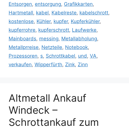
Entsorgen
,
entsorgung
,
Grafikkarten
,
Hartmetall
,
kabel
,
Kabelreste
,
kabelschrott
,
kostenlose
,
Kühler
,
kupfer
,
Kupferkühler
,
kupferrohre
,
kupferschrott
,
Laufwerke
,
Mainboards
,
messing
,
Metallabholung
,
Metallprreise
,
Netzteile
,
Notebook
,
Prozessoren
,
s
,
Schrottkabel
,
und
,
VA
,
verkaufen
,
Wipperfürth
,
Zink
,
Zinn
Altmetall Ankauf
Windeck –
Schrottankauf zum