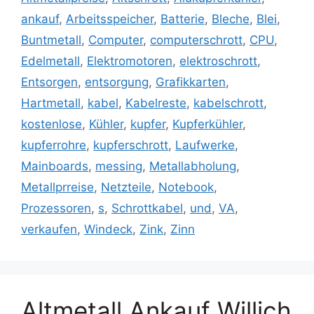
ankauf
,
Arbeitsspeicher
,
Batterie
,
Bleche
,
Blei
,
Buntmetall
,
Computer
,
computerschrott
,
CPU
,
Edelmetall
,
Elektromotoren
,
elektroschrott
,
Entsorgen
,
entsorgung
,
Grafikkarten
,
Hartmetall
,
kabel
,
Kabelreste
,
kabelschrott
,
kostenlose
,
Kühler
,
kupfer
,
Kupferkühler
,
kupferrohre
,
kupferschrott
,
Laufwerke
,
Mainboards
,
messing
,
Metallabholung
,
Metallprreise
,
Netzteile
,
Notebook
,
Prozessoren
,
s
,
Schrottkabel
,
und
,
VA
,
verkaufen
,
Windeck
,
Zink
,
Zinn
Altmetall Ankauf Willich