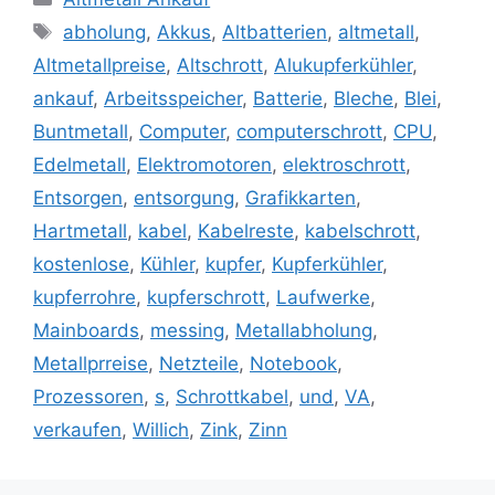
Schlagwörter
abholung
,
Akkus
,
Altbatterien
,
altmetall
,
Altmetallpreise
,
Altschrott
,
Alukupferkühler
,
ankauf
,
Arbeitsspeicher
,
Batterie
,
Bleche
,
Blei
,
Buntmetall
,
Computer
,
computerschrott
,
CPU
,
Edelmetall
,
Elektromotoren
,
elektroschrott
,
Entsorgen
,
entsorgung
,
Grafikkarten
,
Hartmetall
,
kabel
,
Kabelreste
,
kabelschrott
,
kostenlose
,
Kühler
,
kupfer
,
Kupferkühler
,
kupferrohre
,
kupferschrott
,
Laufwerke
,
Mainboards
,
messing
,
Metallabholung
,
Metallprreise
,
Netzteile
,
Notebook
,
Prozessoren
,
s
,
Schrottkabel
,
und
,
VA
,
verkaufen
,
Willich
,
Zink
,
Zinn