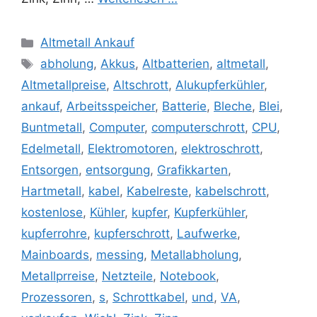
Kategorien
Altmetall Ankauf
Schlagwörter
abholung
,
Akkus
,
Altbatterien
,
altmetall
,
Altmetallpreise
,
Altschrott
,
Alukupferkühler
,
ankauf
,
Arbeitsspeicher
,
Batterie
,
Bleche
,
Blei
,
Buntmetall
,
Computer
,
computerschrott
,
CPU
,
Edelmetall
,
Elektromotoren
,
elektroschrott
,
Entsorgen
,
entsorgung
,
Grafikkarten
,
Hartmetall
,
kabel
,
Kabelreste
,
kabelschrott
,
kostenlose
,
Kühler
,
kupfer
,
Kupferkühler
,
kupferrohre
,
kupferschrott
,
Laufwerke
,
Mainboards
,
messing
,
Metallabholung
,
Metallprreise
,
Netzteile
,
Notebook
,
Prozessoren
,
s
,
Schrottkabel
,
und
,
VA
,