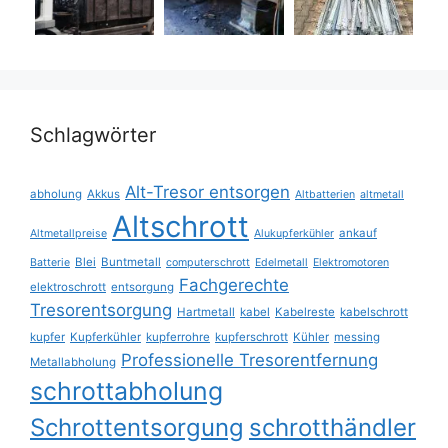
Schlagwörter
Alt-Tresor entsorgen
abholung
Akkus
Altbatterien
altmetall
Altschrott
ankauf
Altmetallpreise
Alukupferkühler
Blei
Buntmetall
Batterie
computerschrott
Edelmetall
Elektromotoren
Fachgerechte
elektroschrott
entsorgung
Tresorentsorgung
Hartmetall
kabel
Kabelreste
kabelschrott
kupfer
Kupferkühler
kupferrohre
kupferschrott
Kühler
messing
Professionelle Tresorentfernung
Metallabholung
schrottabholung
Schrottentsorgung
schrotthändler