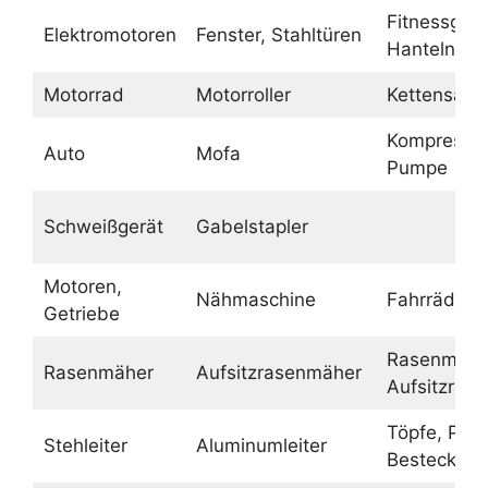
Fitnessgerä
Elektromotoren
Fenster, Stahltüren
Hanteln
Motorrad
Motorroller
Kettensäge
Kompressor
Auto
Mofa
Pumpe
Schweißgerät
Gabelstapler
Motoren,
Nähmaschine
Fahrräder
Getriebe
Rasenmähe
Rasenmäher
Aufsitzrasenmäher
Aufsitzras
Töpfe, Pfa
Stehleiter
Aluminumleiter
Besteck