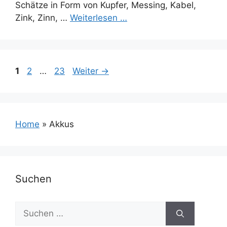
Schätze in Form von Kupfer, Messing, Kabel,
Zink, Zinn, …
Weiterlesen …
Seite
Seite
Seite
1
2
…
23
Weiter
→
Home
»
Akkus
Suchen
Suchen
nach: