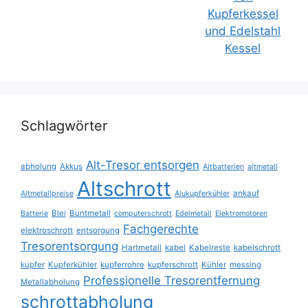
Schlagwörter
Alt-Tresor entsorgen
abholung
Akkus
Altbatterien
altmetall
Altschrott
ankauf
Altmetallpreise
Alukupferkühler
Blei
Buntmetall
Batterie
computerschrott
Edelmetall
Elektromotoren
Fachgerechte
elektroschrott
entsorgung
Tresorentsorgung
Hartmetall
kabel
Kabelreste
kabelschrott
kupfer
Kupferkühler
kupferrohre
kupferschrott
Kühler
messing
Professionelle Tresorentfernung
Metallabholung
schrottabholung