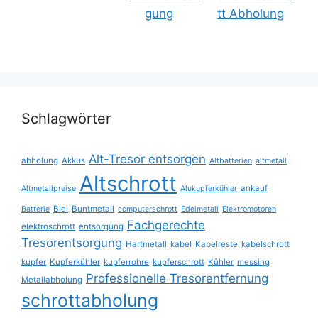
Schlagwörter
Alt-Tresor entsorgen
abholung
Akkus
Altbatterien
altmetall
Altschrott
ankauf
Altmetallpreise
Alukupferkühler
Blei
Buntmetall
Batterie
computerschrott
Edelmetall
Elektromotoren
Fachgerechte
elektroschrott
entsorgung
Tresorentsorgung
Hartmetall
kabel
Kabelreste
kabelschrott
kupfer
Kupferkühler
kupferrohre
kupferschrott
Kühler
messing
Professionelle Tresorentfernung
Metallabholung
schrottabholung