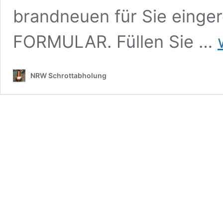
brandneuen für Sie einge
S
FORMULAR. Füllen Sie …
G
–
S
NRW Schrottabholung
in
m
U