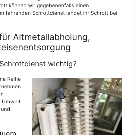
ott können wir gegebenenfalls einen
n fahrenden Schrottdienst landet ihr Schrott bei
für Altmetallabholung,
teisenentsorgung
 Schrottdienst wichtig?
ine Reihe
ernehmen.
on
ie Umwelt
 und
equem