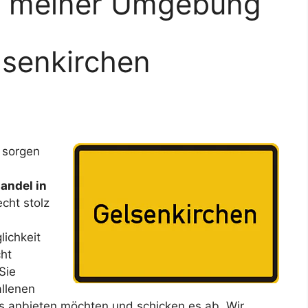
in meiner Umgebung
lsenkirchen
 sorgen
andel in
echt stolz
ichkeit
ht
Sie
allenen
s anbieten möchten und schicken es ab. Wir