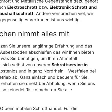
chrott und Metallische Gegenstände dazu gehört
uch
Elektroschrott
bzw.
Elektronik Schrott und
aushaltsschrott
! Andere versprechen viel, wir
egenseitiges Vertrauen ist uns wichtig.
chen nimmt alles mit
tzen Sie unsere langjährige Erfahrung und das
 Asbestboden abschleifen das wir Ihnen bieten
 was Sie benötigen, um Ihren Altmetall
e sich selbst von unseren
Schrottservice in
ostenlos und in ganz Nordrhein – Westfalen bei
etrieb ab. Ganz einfach und bequem für Sie.
erhalten sie direkt bei Abholung, wenn Sie uns
so keinerlei Risiko mehr, da Sie alle
d O beim mobilen Schrotthandel. Für die