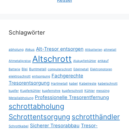
Schlagwörter
Alt-Tresor entsorgen
abholung
Akkus
Altbatterien
altmetall
Altschrott
ankauf
Altmetallpreise
Alukupferkühler
Blei
Buntmetall
Batterie
computerschrott
Edelmetall
Elektromotoren
Fachgerechte
elektroschrott
entsorgung
Tresorentsorgung
Hartmetall
kabel
Kabelreste
kabelschrott
kupfer
Kupferkühler
kupferrohre
kupferschrott
Kühler
messing
Professionelle Tresorentfernung
Metallabholung
schrottabholung
Schrottentsorgung
schrotthändler
Sicherer Tresorabbau
Tresor-
Schrottkabel