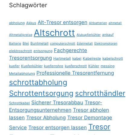
Schlagwörter
Alt-Tresor entsorgen
abholung
Akkus
Altbatterien
altmetall
Altschrott
ankauf
Altmetallpreise
Alukupferkühler
Blei
Buntmetall
Batterie
computerschrott
Edelmetall
Elektromotoren
Fachgerechte
elektroschrott
entsorgung
Tresorentsorgung
Hartmetall
kabel
Kabelreste
kabelschrott
kupfer
Kupferkühler
kupferrohre
kupferschrott
Kühler
messing
Professionelle Tresorentfernung
Metallabholung
schrottabholung
Schrottentsorgung
schrotthändler
Sicherer Tresorabbau
Tresor-
Schrottkabel
Entsorgungsunternehmen
Tresor abholen
lassen
Tresor Abholung
Tresor Demontage
Tresor
Service
Tresor entsorgen lassen