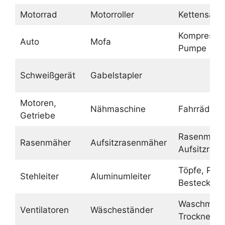
Motorrad
Motorroller
Kettensäge
Kompressor
Auto
Mofa
Pumpe
Schweißgerät
Gabelstapler
Motoren,
Nähmaschine
Fahrräder
Getriebe
Rasenmähe
Rasenmäher
Aufsitzrasenmäher
Aufsitzras
Töpfe, Pfa
Stehleiter
Aluminumleiter
Besteck
Waschmasc
Ventilatoren
Wäscheständer
Trockner