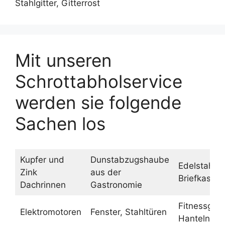
Stahlgitter, Gitterrost
Mit unseren
Schrottabholservice
werden sie folgende
Sachen los
Kupfer und
Dunstabzugshaube
Edelstahl
Zink
aus der
Briefkasten
Dachrinnen
Gastronomie
Fitnessgerä
Elektromotoren
Fenster, Stahltüren
Hanteln