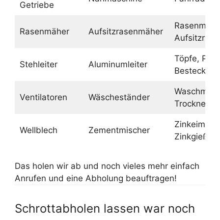
Getriebe
Rasenmähe
Rasenmäher
Aufsitzrasenmäher
Aufsitzras
Töpfe, Pfa
Stehleiter
Aluminumleiter
Besteck
Waschmasc
Ventilatoren
Wäscheständer
Trockner
Zinkeimer,
Wellblech
Zementmischer
Zinkgießka
Das holen wir ab und noch vieles mehr einfach
Anrufen und eine Abholung beauftragen!
Schrottabholen lassen war noch