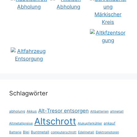
Schlagwörter
Alt-Tresor entsorgen
abholung
Akkus
Altbatterien
altmetall
Altschrott
ankauf
Altmetallpreise
Alukupferkühler
Blei
Buntmetall
Batterie
computerschrott
Edelmetall
Elektromotoren