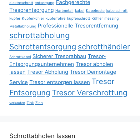
Fachgerechte
elektroschrott
entsorgung
Tresorentsorgung
Hartmetall
kabel
Kabelreste
kabelschrott
kupfer
Kupferkühler
kupferrohre
kupferschrott
Kühler
messing
Professionelle Tresorentfernung
Metallabholung
schrottabholung
Schrottentsorgung
schrotthändler
Sicherer Tresorabbau
Tresor-
Schrottkabel
Entsorgungsunternehmen
Tresor abholen
lassen
Tresor Abholung
Tresor Demontage
Tresor
Service
Tresor entsorgen lassen
Entsorgung
Tresor Verschrottung
Zink
Zinn
verkaufen
Schrottabholen lassen