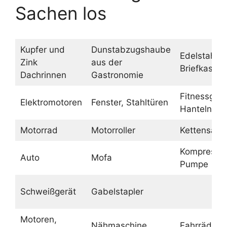
Sachen los
Kupfer und
Dunstabzugshaube
Edelstahl
Zink
aus der
Briefkasten
Dachrinnen
Gastronomie
Fitnessgerä
Elektromotoren
Fenster, Stahltüren
Hanteln
Motorrad
Motorroller
Kettensäge
Kompressor
Auto
Mofa
Pumpe
Schweißgerät
Gabelstapler
Motoren,
Nähmaschine
Fahrräder