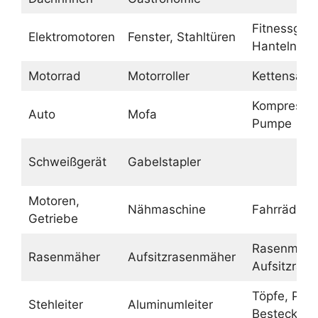
Fitnessgerä
Elektromotoren
Fenster, Stahltüren
Hanteln
Motorrad
Motorroller
Kettensäge
Kompressor
Auto
Mofa
Pumpe
Schweißgerät
Gabelstapler
Motoren,
Nähmaschine
Fahrräder
Getriebe
Rasenmähe
Rasenmäher
Aufsitzrasenmäher
Aufsitzras
Töpfe, Pfa
Stehleiter
Aluminumleiter
Besteck