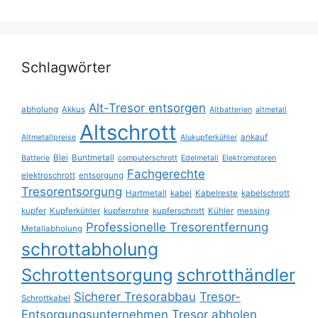
Schlagwörter
Alt-Tresor entsorgen
abholung
Akkus
Altbatterien
altmetall
Altschrott
ankauf
Altmetallpreise
Alukupferkühler
Blei
Buntmetall
Batterie
computerschrott
Edelmetall
Elektromotoren
Fachgerechte
elektroschrott
entsorgung
Tresorentsorgung
Hartmetall
kabel
Kabelreste
kabelschrott
kupfer
Kupferkühler
kupferrohre
kupferschrott
Kühler
messing
Professionelle Tresorentfernung
Metallabholung
schrottabholung
Schrottentsorgung
schrotthändler
Sicherer Tresorabbau
Tresor-
Schrottkabel
Entsorgungsunternehmen
Tresor abholen