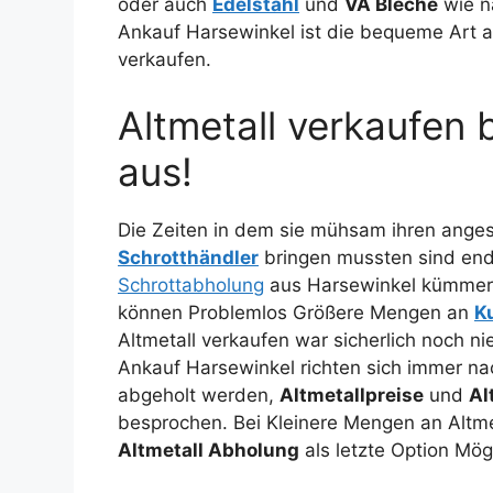
oder auch
Edelstahl
und
VA Bleche
wie n
Ankauf Harsewinkel ist die bequeme Art 
verkaufen.
Altmetall verkaufen
aus!
Die Zeiten in dem sie mühsam ihren ange
Schrotthändler
bringen mussten sind end
Schrottabholung
aus Harsewinkel kümmert 
können Problemlos Größere Mengen an
K
Altmetall verkaufen war sicherlich noch n
Ankauf Harsewinkel richten sich immer n
abgeholt werden,
Altmetallpreise
und
Al
besprochen. Bei Kleinere Mengen an Altme
Altmetall Abholung
als letzte Option Mög