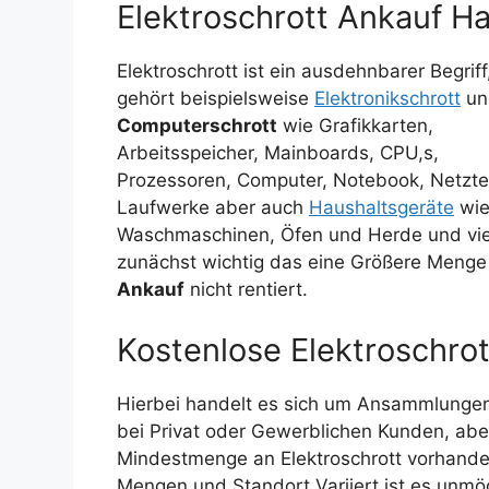
Elektroschrott Ankauf H
Elektroschrott ist ein ausdehnbarer Begrif
gehört beispielsweise
Elektronikschrott
un
Computerschrott
wie Grafikkarten,
Arbeitsspeicher, Mainboards, CPU,s,
Prozessoren, Computer, Notebook, Netztei
Laufwerke aber auch
Haushaltsgeräte
wi
Waschmaschinen, Öfen und Herde und vi
zunächst wichtig das eine Größere Menge b
Ankauf
nicht rentiert.
Kostenlose Elektroschro
Hierbei handelt es sich um Ansammlunge
bei Privat oder Gewerblichen Kunden, abe
Mindestmenge an Elektroschrott
vorhand
Mengen und Standort Variiert ist es unmö