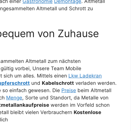
ach einer
Gastronomie
Demontage
. Altmetall
angesammelten Altmetall und Schrott zu
 bequem von Zuhause
sammelten Altmetall zum nächsten
gültig vorbei, Unsere Team Mobile
sich um alles. Mittels einen
Lkw Ladekran
upferschrott
und
Kabelschrott
verladen werden.
ie so einfach gewesen. Die
Preise
beim Altmetall
ach
Menge
, Sorte und Standort, da Metalle von
tmetallankaufpreise
werden im Vorfeld schon
tall bleibt vielen Verbrauchern
Kostenlose
lich