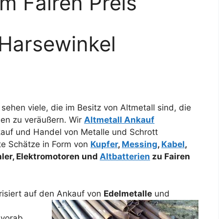
m Fairen Preis
 Harsewinkel
sehen viele, die im Besitz von Altmetall sind, die
isen zu veräußern. Wir
Altmetall Ankauf
uf und Handel von Metalle und Schrott
lte Schätze in Form von
Kupfer
,
Messing
,
Kabel
,
hler, Elektromotoren und
Altbatterien
zu Fairen
orisiert auf den Ankauf
von
Edelmetalle
und
 vorab