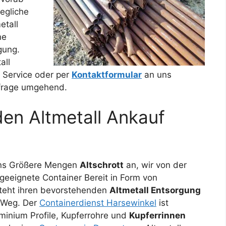
jegliche
etall
ne
gung.
all
Service oder per
Kontaktformular
an uns
nfrage umgehend.
den Altmetall Ankauf
ens Größere Mengen
Altschrott
an, wir von der
 geeignete Container Bereit in Form von
steht ihren bevorstehenden
Altmetall Entsorgung
 Weg. Der
Containerdienst Harsewinkel
ist
minium Profile, Kupferrohre und
Kupferrinnen