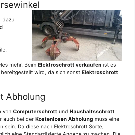
arsewinkel
f, dazu
d
le,
e
eles mehr. Beim
Elektroschrott verkaufen
ist es
ereitgestellt wird, da sich sonst
Elektroschrott
tt Abholung
n von
Computerschrott
und
Haushaltsschrott
r auch bei der
Kostenlosen Abholung
muss eine
en
sein. Da diese nach Elektroschrott Sorte,
glich eine Standardisierte Angabe zu machen. Die