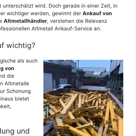
ft unterschätzt wird. Doch gerade in einer Zeit, in
er wichtiger werden, gewinnt der
Ankauf von
ne
Altmetallhändler
, verstehen die Relevanz
fessionellen Altmetall Ankauf-Service an.
f wichtig?
gische als auch
ng von
nd die
 Altmetalle
zur Schonung
inaus bietet
keit,
olung und