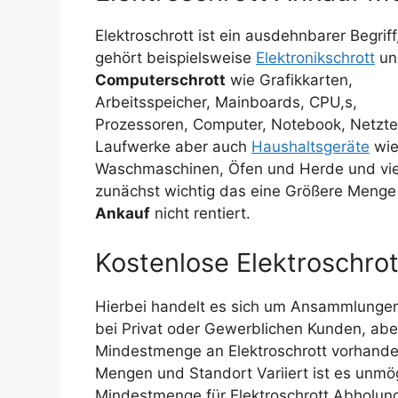
Elektroschrott ist ein ausdehnbarer Begrif
gehört beispielsweise
Elektronikschrott
un
Computerschrott
wie Grafikkarten,
Arbeitsspeicher, Mainboards, CPU,s,
Prozessoren, Computer, Notebook, Netztei
Laufwerke aber auch
Haushaltsgeräte
wi
Waschmaschinen, Öfen und Herde und vi
zunächst wichtig das eine Größere Menge b
Ankauf
nicht rentiert.
Kostenlose Elektroschro
Hierbei handelt es sich um Ansammlunge
bei Privat oder Gewerblichen Kunden, abe
Mindestmenge an Elektroschrott
vorhand
Mengen und Standort Variiert ist es unmö
Mindestmenge für Elektroschrott Abholun