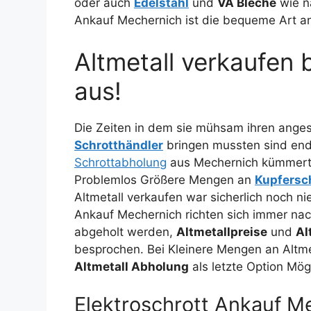
oder auch
Edelstahl
und
VA Bleche
wie n
Ankauf Mechernich ist die bequeme Art a
Altmetall verkaufen
aus!
Die Zeiten in dem sie mühsam ihren ange
Schrotthändler
bringen mussten sind end
Schrottabholung
aus Mechernich kümmert s
Problemlos Größere Mengen an
Kupfersc
Altmetall verkaufen war sicherlich noch n
Ankauf Mechernich richten sich immer na
abgeholt werden,
Altmetallpreise
und
Al
besprochen. Bei Kleinere Mengen an Altme
Altmetall Abholung
als letzte Option Mög
Elektroschrott Ankauf M