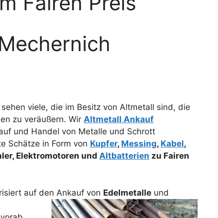
m Fairen Preis
 Mechernich
sehen viele, die im Besitz von Altmetall sind, die
isen zu veräußern. Wir
Altmetall Ankauf
uf und Handel von Metalle und Schrott
lte Schätze in Form von
Kupfer
,
Messing
,
Kabel
,
hler, Elektromotoren und
Altbatterien
zu Fairen
orisiert auf den Ankauf
von
Edelmetalle
und
 vorab