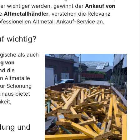
er wichtiger werden, gewinnt der
Ankauf von
ne
Altmetallhändler
, verstehen die Relevanz
fessionellen Altmetall Ankauf-Service an.
f wichtig?
gische als auch
ng von
nd die
 Altmetalle
zur Schonung
inaus bietet
keit,
olung und