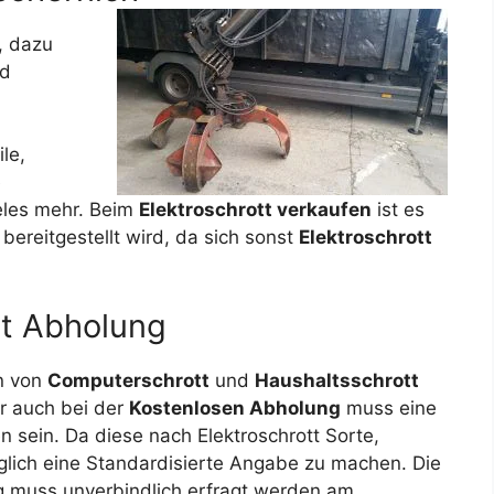
f, dazu
d
le,
e
eles mehr. Beim
Elektroschrott verkaufen
ist es
ereitgestellt wird, da sich sonst
Elektroschrott
tt Abholung
n von
Computerschrott
und
Haushaltsschrott
r auch bei der
Kostenlosen Abholung
muss eine
en
sein. Da diese nach Elektroschrott Sorte,
glich eine Standardisierte Angabe zu machen. Die
g muss unverbindlich erfragt werden am