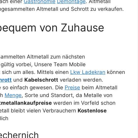
ach einer
Gastronomie
Demontage
. Altmetall
ngesammelten Altmetall und Schrott zu verkaufen.
 bequem von Zuhause
sammelten Altmetall zum nächsten
gültig vorbei, Unsere Team Mobile
ich um alles. Mittels einen
Lkw Ladekran
können
hrott
und
Kabelschrott
verladen werden.
ie so einfach gewesen. Die
Preise
beim Altmetall
ch
Menge
, Sorte und Standort, da Metalle von
tmetallankaufpreise
werden im Vorfeld schon
tall bleibt vielen Verbrauchern
Kostenlose
lich
echernich