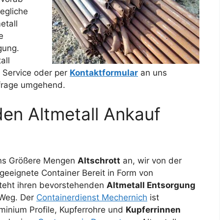
jegliche
etall
e
gung.
all
Service oder per
Kontaktformular
an uns
nfrage umgehend.
den Altmetall Ankauf
ens Größere Mengen
Altschrott
an, wir von der
 geeignete Container Bereit in Form von
steht ihren bevorstehenden
Altmetall Entsorgung
 Weg. Der
Containerdienst Mechernich
ist
minium Profile, Kupferrohre und
Kupferrinnen