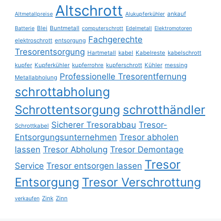
Altschrott
ankauf
Altmetallpreise
Alukupferkühler
Blei
Buntmetall
Batterie
computerschrott
Edelmetall
Elektromotoren
Fachgerechte
elektroschrott
entsorgung
Tresorentsorgung
Hartmetall
kabel
Kabelreste
kabelschrott
kupfer
Kupferkühler
kupferrohre
kupferschrott
Kühler
messing
Professionelle Tresorentfernung
Metallabholung
schrottabholung
Schrottentsorgung
schrotthändler
Sicherer Tresorabbau
Tresor-
Schrottkabel
Entsorgungsunternehmen
Tresor abholen
lassen
Tresor Abholung
Tresor Demontage
Tresor
Service
Tresor entsorgen lassen
Entsorgung
Tresor Verschrottung
Zink
Zinn
verkaufen