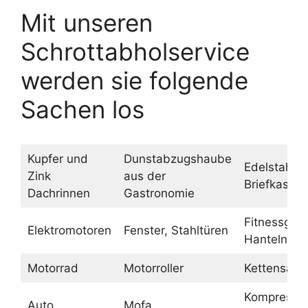
Mit unseren
Schrottabholservice
werden sie folgende
Sachen los
Kupfer und
Dunstabzugshaube
Edelstahl
Zink
aus der
Briefkasten
Dachrinnen
Gastronomie
Fitnessgerä
Elektromotoren
Fenster, Stahltüren
Hanteln
Motorrad
Motorroller
Kettensäge
Kompressor
Auto
Mofa