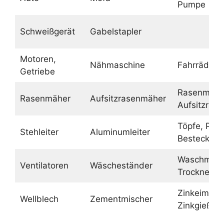
Pumpe
Schweißgerät
Gabelstapler
Motoren,
Nähmaschine
Fahrräder
Getriebe
Rasenmähe
Rasenmäher
Aufsitzrasenmäher
Aufsitzras
Töpfe, Pfa
Stehleiter
Aluminumleiter
Besteck
Waschmasc
Ventilatoren
Wäscheständer
Trockner
Zinkeimer,
Wellblech
Zementmischer
Zinkgießka