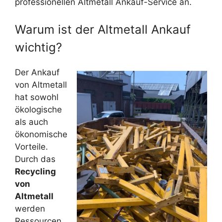
professionellen Altmetall Ankauf-Service an.
Warum ist der Altmetall Ankauf
wichtig?
Der Ankauf
von Altmetall
hat sowohl
ökologische
als auch
ökonomische
Vorteile.
Durch das
Recycling
von
Altmetall
werden
Ressourcen