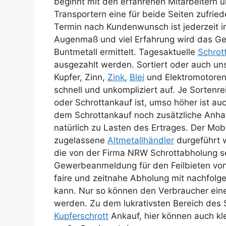
beginnt mit den erfahrenen Mitarbeitern
Transportern eine für beide Seiten zufri
Termin nach Kundenwunsch ist jederzeit i
Augenmaß und viel Erfahrung wird das Ge
Buntmetall ermittelt. Tagesaktuelle
Schrot
ausgezahlt werden. Sortiert oder auch un
Kupfer, Zinn,
Zink
,
Blei
und Elektromotoren 
schnell und unkompliziert auf. Je Sorten
oder Schrottankauf ist, umso höher ist a
dem Schrottankauf noch zusätzliche Anhaf
natürlich zu Lasten des Ertrages. Der Mobi
zugelassene
Altmetallhändler
durgeführt 
die von der Firma NRW Schrottabholung se
Gewerbeanmeldung für den Feilbieten von 
faire und zeitnahe Abholung mit nachfol
kann. Nur so können den Verbraucher ein
werden. Zu dem lukrativsten Bereich des 
Kupferschrott
Ankauf, hier können auch k