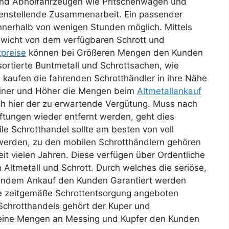
 und Abholfahrzeugen wie Pritschenwagen und
edenstellende Zusammenarbeit. Ein passender
nnerhalb von wenigen Stunden möglich. Mittels
wicht von dem verfügbaren Schrott und
tpreise
können bei Größeren Mengen den Kunden
sortierte Buntmetall und Schrottsachen, wie
kaufen die fahrenden Schrotthändler in ihre Nähe
reiner und Höher die Mengen beim
Altmetallankauf
uch hier der zu erwartende Vergütung. Muss nach
tungen wieder entfernt werden, geht dies
le Schrotthandel sollte am besten von voll
werden, zu den mobilen Schrotthändlern gehören
it vielen Jahren. Diese verfügen über Ordentliche
Altmetall und Schrott. Durch welches die seriöse,
gendem Ankauf den Kunden Garantiert werden
e zeitgemäße Schrottentsorgung angeboten
Schrotthandels gehört der Kuper und
leine Mengen an Messing und Kupfer den Kunden