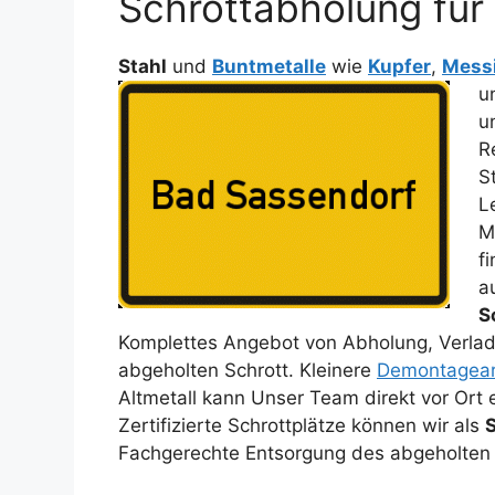
Schrottabholung für 
Stahl
und
Buntmetalle
wie
Kupfer
,
Mess
u
u
R
S
L
M
f
a
S
Komplettes Angebot von Abholung, Verladu
abgeholten Schrott. Kleinere
Demontagear
Altmetall kann Unser Team direkt vor Ort
Zertifizierte Schrottplätze können wir als
Fachgerechte Entsorgung des abgeholten 