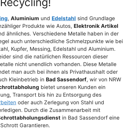
Recycling!
ing
,
Aluminium
und
Edelstahl
sind Grundlage
nzähliger Produkte
wie Autos,
Elektronik Artikel
nd ähnliches. Verschiedene Metalle haben in der
egel auch unterschiedliche Schmelzpunkte wie bei
tahl, Kupfer, Messing, Edelstahl und Aluminium.
eider sind die natürlichen Ressourcen dieser
etalle nicht unendlich vorhanden. Diese Metalle
indet man auch bei ihnen als Privathaushalt oder
uch Kleinbetrieb in
Bad Sassendorf
, wir von NRW
chrottabholung
bietet unseren Kunden ein
ng, Transport bis hin zu Entsorgung des
beiten
oder auch Zerlegung von Stahl und
 erledigen. Durch die Zusammenarbeit mit
Schrottabholungsdienst
in Bad Sassendorf eine
Schrott Garantieren.