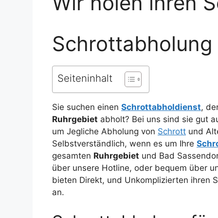
Wir holen ihren S
Schrottabholung
Seiteninhalt
Sie suchen einen
Schrottabholdienst
, de
Ruhrgebiet
abholt? Bei uns sind sie gut
um Jegliche Abholung von
Schrott
und Alte
Selbstverständlich, wenn es um Ihre
Schr
gesamten
Ruhrgebiet
und Bad Sassendorf
über unsere Hotline, oder bequem über 
bieten Direkt, und Unkomplizierten ihren 
an.