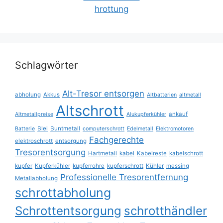
Schlagwörter
Alt-Tresor entsorgen
abholung
Akkus
Altbatterien
altmetall
Altschrott
ankauf
Altmetallpreise
Alukupferkühler
Blei
Buntmetall
Batterie
computerschrott
Edelmetall
Elektromotoren
Fachgerechte
elektroschrott
entsorgung
Tresorentsorgung
Hartmetall
kabel
Kabelreste
kabelschrott
kupfer
Kupferkühler
kupferrohre
kupferschrott
Kühler
messing
Professionelle Tresorentfernung
Metallabholung
schrottabholung
Schrottentsorgung
schrotthändler