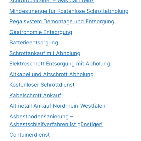
Schrottcontainer – Was darf rein?
Mindestmenge für Kostenlose Schrottabholung
Regalsystem Demontage und Entsorgung
Gastronomie Entsorgung
Batterieentsorgung
Schrottankauf mit Abholung
Elektroschrott Entsorgung mit Abholung
Altkabel und Altschrott Abholung
Kostenloser Schrottdienst
Kabelschrott Ankauf
Altmetall Ankauf Nordrhein-Westfalen
Asbestbodensanierung –
Asbestschleifverfahren ist günstiger!
Containerdienst