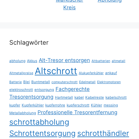
Schlagwörter
Alt-Tresor entsorgen
abholung
Akkus
Altbatterien
altmetall
Altschrott
ankauf
Altmetallpreise
Alukupferkühler
Blei
Buntmetall
Batterie
computerschrott
Edelmetall
Elektromotoren
Fachgerechte
elektroschrott
entsorgung
Tresorentsorgung
Hartmetall
kabel
Kabelreste
kabelschrott
kupfer
Kupferkühler
kupferrohre
kupferschrott
Kühler
messing
Professionelle Tresorentfernung
Metallabholung
schrottabholung
Schrottentsorgung
schrotthändler