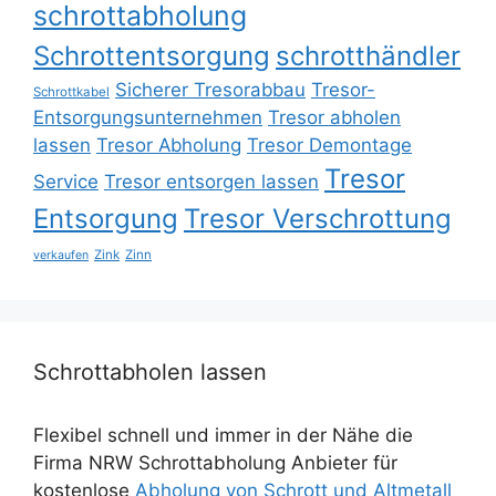
schrottabholung
Schrottentsorgung
schrotthändler
Sicherer Tresorabbau
Tresor-
Schrottkabel
Entsorgungsunternehmen
Tresor abholen
lassen
Tresor Abholung
Tresor Demontage
Tresor
Service
Tresor entsorgen lassen
Entsorgung
Tresor Verschrottung
Zink
Zinn
verkaufen
Schrottabholen lassen
Flexibel schnell und immer in der Nähe die
Firma NRW Schrottabholung Anbieter für
kostenlose
Abholung von Schrott und Altmetall