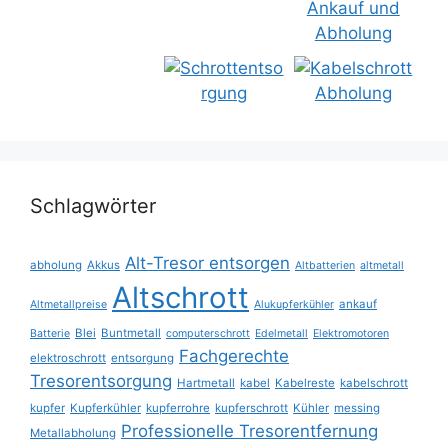
Schlagwörter
Alt-Tresor entsorgen
abholung
Akkus
Altbatterien
altmetall
Altschrott
ankauf
Altmetallpreise
Alukupferkühler
Blei
Buntmetall
Batterie
computerschrott
Edelmetall
Elektromotoren
Fachgerechte
elektroschrott
entsorgung
Tresorentsorgung
Hartmetall
kabel
Kabelreste
kabelschrott
kupfer
Kupferkühler
kupferrohre
kupferschrott
Kühler
messing
Professionelle Tresorentfernung
Metallabholung