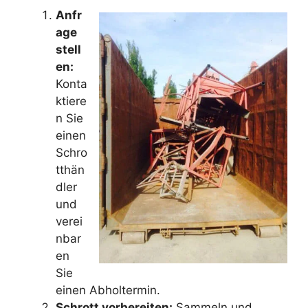
Anfr
age
stell
en:
Konta
ktiere
n Sie
einen
Schro
tthän
dler
und
verei
nbar
en
Sie
einen Abholtermin.
Schrott vorbereiten:
Sammeln und