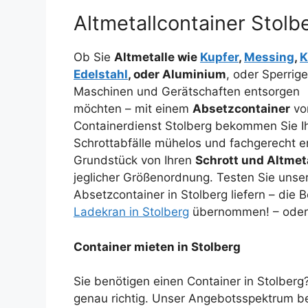
Altmetallcontainer Stolb
Ob Sie
Altmetalle wie
Kupfer
,
Messing
,
K
Edelstahl
, oder Aluminium
, oder Sperrige
Maschinen und Gerätschaften entsorgen
möchten – mit einem
Absetzcontainer
vo
Containerdienst Stolberg bekommen Sie I
Schrottabfälle mühelos und fachgerecht ent
Grundstück von Ihren
Schrott und Altmeta
jeglicher Größenordnung. Testen Sie unse
Absetzcontainer in Stolberg liefern – die 
Ladekran in Stolberg
übernommen! – oder 
Container mieten in Stolberg
Sie benötigen einen Container in Stolberg
genau richtig. Unser Angebotsspektrum bei