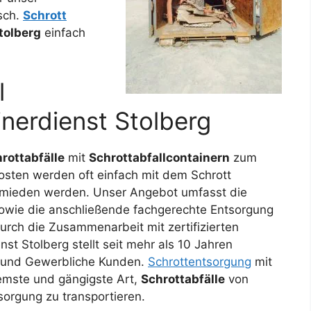
sch.
Schrott
tolberg
einfach
l
nerdienst Stolberg
rottabfälle
mit
Schrottabfallcontainern
zum
kosten werden oft einfach mit dem Schrott
ermieden werden. Unser Angebot umfasst die
sowie die anschließende fachgerechte Entsorgung
 durch die Zusammenarbeit mit zertifizierten
nst Stolberg stellt seit mehr als 10 Jahren
e und Gewerbliche Kunden.
Schrottentsorgung
mit
emste und gängigste Art,
Schrottabfälle
von
sorgung zu transportieren.