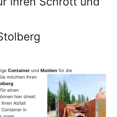
ür ihren Schrott und
Stolberg
tige
Container
und
Mulden
für die
 Sie möchten Ihren
olberg
für einen
önnen hier direkt
 Ihren Abfall
 Container in
r unser