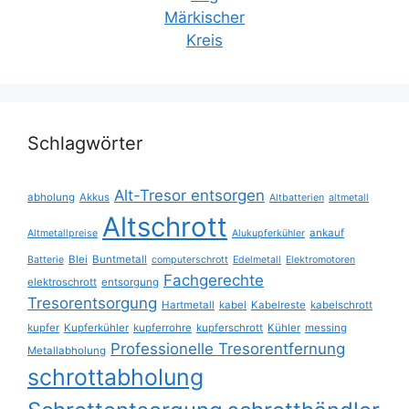
Schlagwörter
Alt-Tresor entsorgen
abholung
Akkus
Altbatterien
altmetall
Altschrott
ankauf
Altmetallpreise
Alukupferkühler
Blei
Buntmetall
Batterie
computerschrott
Edelmetall
Elektromotoren
Fachgerechte
elektroschrott
entsorgung
Tresorentsorgung
Hartmetall
kabel
Kabelreste
kabelschrott
kupfer
Kupferkühler
kupferrohre
kupferschrott
Kühler
messing
Professionelle Tresorentfernung
Metallabholung
schrottabholung