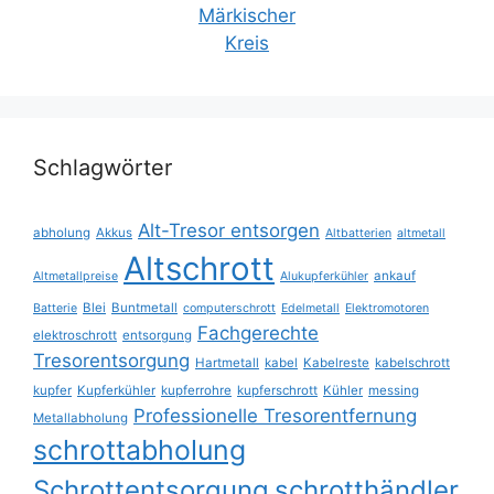
Schlagwörter
Alt-Tresor entsorgen
abholung
Akkus
Altbatterien
altmetall
Altschrott
ankauf
Altmetallpreise
Alukupferkühler
Blei
Buntmetall
Batterie
computerschrott
Edelmetall
Elektromotoren
Fachgerechte
elektroschrott
entsorgung
Tresorentsorgung
Hartmetall
kabel
Kabelreste
kabelschrott
kupfer
Kupferkühler
kupferrohre
kupferschrott
Kühler
messing
Professionelle Tresorentfernung
Metallabholung
schrottabholung
Schrottentsorgung
schrotthändler