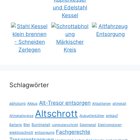
Schlagwörter
Alt-Tresor entsorgen
abholung
Akkus
Altbatterien
altmetall
Altschrott
ankauf
Altmetallpreise
Alukupferkühler
Blei
Buntmetall
Batterie
computerschrott
Edelmetall
Elektromotoren
Fachgerechte
elektroschrott
entsorgung
Tresorentsorgung