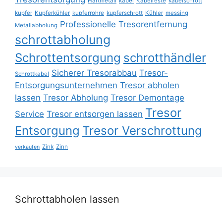
Hartmetall
kabel
Kabelreste
kabelschrott
kupfer
Kupferkühler
kupferrohre
kupferschrott
Kühler
messing
Professionelle Tresorentfernung
Metallabholung
schrottabholung
Schrottentsorgung
schrotthändler
Sicherer Tresorabbau
Tresor-
Schrottkabel
Entsorgungsunternehmen
Tresor abholen
lassen
Tresor Abholung
Tresor Demontage
Tresor
Service
Tresor entsorgen lassen
Entsorgung
Tresor Verschrottung
Zink
Zinn
verkaufen
Schrottabholen lassen