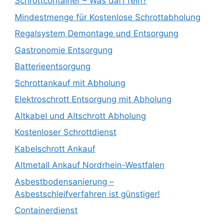
Schrottcontainer – Was darf rein?
Mindestmenge für Kostenlose Schrottabholung
Regalsystem Demontage und Entsorgung
Gastronomie Entsorgung
Batterieentsorgung
Schrottankauf mit Abholung
Elektroschrott Entsorgung mit Abholung
Altkabel und Altschrott Abholung
Kostenloser Schrottdienst
Kabelschrott Ankauf
Altmetall Ankauf Nordrhein-Westfalen
Asbestbodensanierung –
Asbestschleifverfahren ist günstiger!
Containerdienst