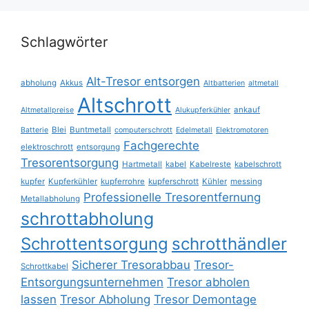
Schlagwörter
Alt-Tresor entsorgen
abholung
Akkus
Altbatterien
altmetall
Altschrott
ankauf
Altmetallpreise
Alukupferkühler
Blei
Buntmetall
Batterie
computerschrott
Edelmetall
Elektromotoren
Fachgerechte
elektroschrott
entsorgung
Tresorentsorgung
Hartmetall
kabel
Kabelreste
kabelschrott
kupfer
Kupferkühler
kupferrohre
kupferschrott
Kühler
messing
Professionelle Tresorentfernung
Metallabholung
schrottabholung
Schrottentsorgung
schrotthändler
Sicherer Tresorabbau
Tresor-
Schrottkabel
Entsorgungsunternehmen
Tresor abholen
lassen
Tresor Abholung
Tresor Demontage