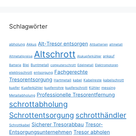
Schlagwörter
Alt-Tresor entsorgen
abholung
Akkus
Altbatterien
altmetall
Altschrott
ankauf
Altmetallpreise
Alukupferkühler
Blei
Buntmetall
Batterie
computerschrott
Edelmetall
Elektromotoren
Fachgerechte
elektroschrott
entsorgung
Tresorentsorgung
Hartmetall
kabel
Kabelreste
kabelschrott
kupfer
Kupferkühler
kupferrohre
kupferschrott
Kühler
messing
Professionelle Tresorentfernung
Metallabholung
schrottabholung
Schrottentsorgung
schrotthändler
Sicherer Tresorabbau
Tresor-
Schrottkabel
Entsorgungsunternehmen
Tresor abholen