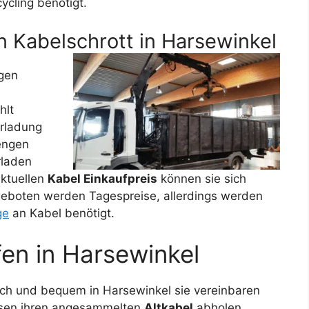
ycling benötigt.
 Kabelschrott in Harsewinkel
gen
hlt
erladung
engen
rladen
Aktuellen
Kabel Einkaufpreis
können sie sich
ngeboten werden Tagespreise, allerdings werden
ge
an Kabel benötigt.
en in Harsewinkel
ach und bequem in Harsewinkel sie vereinbaren
ssen ihren angesammelten
Altkabel
abholen.