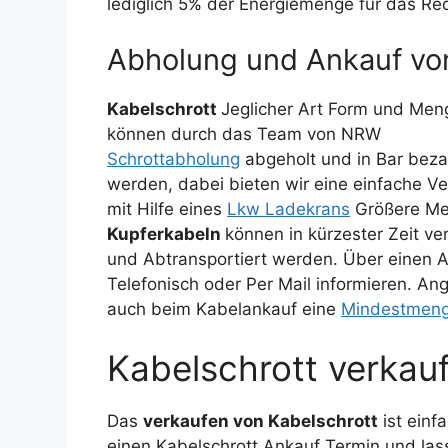
lediglich 5% der Energiemenge für das Rec
Abholung und Ankauf von
Kabelschrott
Jeglicher Art Form und Men
können durch das Team von NRW
Schrottabholung
abgeholt und in Bar beza
werden, dabei bieten wir eine einfache V
mit Hilfe eines
Lkw Ladekrans
Größere M
Kupferkabeln
können in kürzester Zeit ve
und Abtransportiert werden. Über einen 
Telefonisch oder Per Mail informieren. A
auch beim Kabelankauf eine
Mindestmen
Kabelschrott verkauf
Das
verkaufen von Kabelschrott
ist einf
einen Kabelschrott Ankauf Termin und la