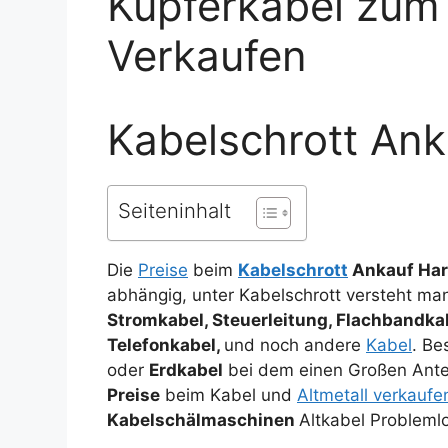
Kupferkabel zum
Verkaufen
Kabelschrott Ank
Seiteninhalt
Die
Preise
beim
Kabelschrott
Ankauf Har
abhängig, unter Kabelschrott versteht m
Stromkabel, Steuerleitung, Flachbandkab
Telefonkabel,
und noch andere
Kabel
. Be
oder
Erdkabel
bei dem einen Großen Ante
Preise
beim Kabel und
Altmetall verkaufe
Kabelschälmaschinen
Altkabel Problemlo