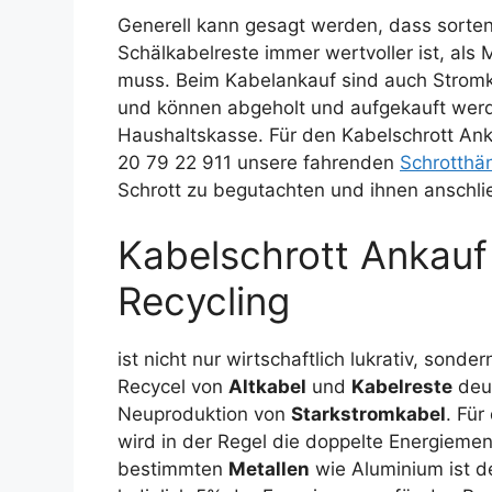
Generell kann gesagt werden, dass sorte
Schälkabelreste immer wertvoller ist, al
muss. Beim Kabelankauf sind auch Stromk
und können abgeholt und aufgekauft werd
Haushaltskasse. Für den Kabelschrott Ank
20 79 22 911 unsere fahrenden
Schrotthä
Schrott zu begutachten und ihnen anschli
Kabelschrott Ankauf
Recycling
ist nicht nur wirtschaftlich lukrativ, son
Recycel von
Altkabel
und
Kabelreste
deut
Neuproduktion von
Starkstromkabel
. Für
wird in der Regel die doppelte Energiemen
bestimmten
Metallen
wie Aluminium ist d