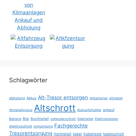
Schlagwörter
Alt-Tresor entsorgen
abholung
Akkus
Altbatterien
altmetall
Altschrott
ankauf
Altmetallpreise
Alukupferkühler
Blei
Buntmetall
Batterie
computerschrott
Edelmetall
Elektromotoren
Fachgerechte
elektroschrott
entsorgung
Tresorentsorgung
Hartmetall
kabel
Kabelreste
kabelschrott