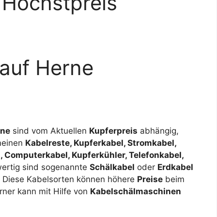
 Höchstpreis
kauf Herne
rne
sind vom Aktuellen
Kupferpreis
abhängig,
emeinen
Kabelreste, Kupferkabel, Stromkabel,
, Computerkabel, Kupferkühler, Telefonkabel,
ertig sind sogenannte
Schälkabel
oder
Erdkabel
. Diese Kabelsorten können höhere
Preise
beim
rner kann mit Hilfe von
Kabelschälmaschinen