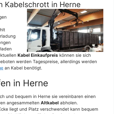
 Kabelschrott in Herne
gen
hlt
erladung
engen
rladen
Aktuellen
Kabel Einkaufpreis
können sie sich
ngeboten werden Tagespreise, allerdings werden
ge
an Kabel benötigt.
fen in Herne
ach und bequem in Herne sie vereinbaren einen
ihren angesammelten
Altkabel
abholen.
 Ecke liegt und Platz verschwendet kann bequem