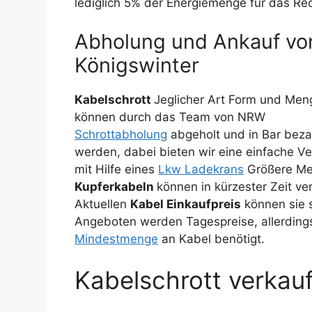
lediglich 5% der Energiemenge für das Rec
Abholung und Ankauf von
Königswinter
Kabelschrott
Jeglicher Art Form und Men
können durch das Team von NRW
Schrottabholung
abgeholt und in Bar beza
werden, dabei bieten wir eine einfache V
mit Hilfe eines
Lkw Ladekrans
Größere M
Kupferkabeln
können in kürzester Zeit v
Aktuellen
Kabel Einkaufpreis
können sie s
Angeboten werden Tagespreise, allerding
Mindestmenge
an Kabel benötigt.
Kabelschrott verkauf