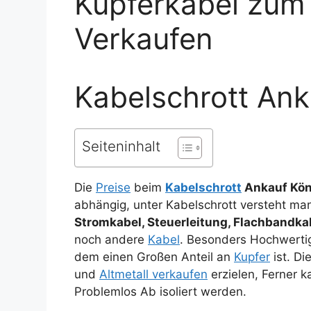
Kupferkabel zum
Verkaufen
Kabelschrott Ank
Seiteninhalt
Die
Preise
beim
Kabelschrott
Ankauf Kön
abhängig, unter Kabelschrott versteht m
Stromkabel, Steuerleitung, Flachbandka
noch andere
Kabel
. Besonders Hochwerti
dem einen Großen Anteil an
Kupfer
ist. D
und
Altmetall verkaufen
erzielen, Ferner k
Problemlos Ab isoliert werden.