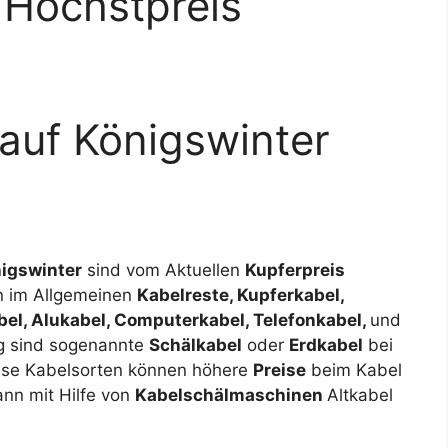
 Höchstpreis
auf Königswinter
igswinter
sind vom Aktuellen
Kupferpreis
an im Allgemeinen
Kabelreste, Kupferkabel,
bel, Alukabel, Computerkabel, Telefonkabel,
und
g sind sogenannte
Schälkabel
oder
Erdkabel
bei
iese Kabelsorten können höhere
Preise
beim Kabel
ann mit Hilfe von
Kabelschälmaschinen
Altkabel