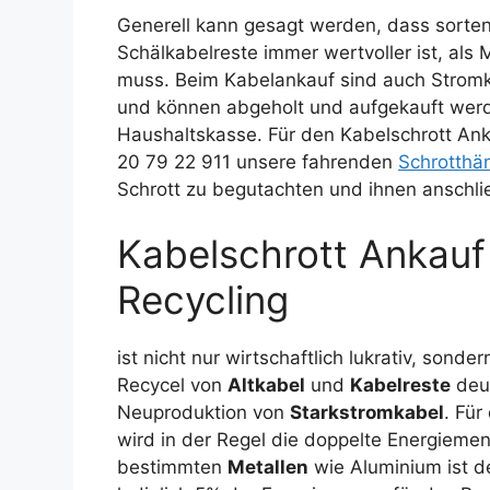
Generell kann gesagt werden, dass sorte
Schälkabelreste immer wertvoller ist, al
muss. Beim Kabelankauf sind auch Stromk
und können abgeholt und aufgekauft werd
Haushaltskasse. Für den Kabelschrott Ank
20 79 22 911 unsere fahrenden
Schrotthä
Schrott zu begutachten und ihnen anschli
Kabelschrott Ankauf
Recycling
ist nicht nur wirtschaftlich lukrativ, son
Recycel von
Altkabel
und
Kabelreste
deut
Neuproduktion von
Starkstromkabel
. Für
wird in der Regel die doppelte Energiemen
bestimmten
Metallen
wie Aluminium ist d