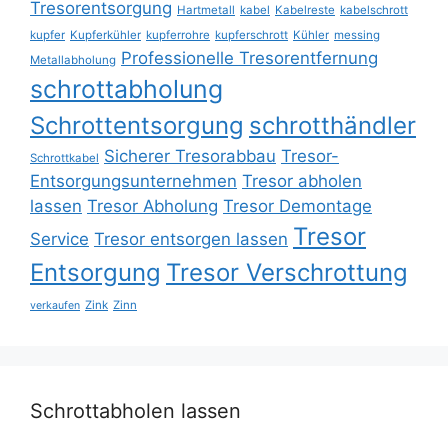
Tresorentsorgung
Hartmetall
kabel
Kabelreste
kabelschrott
kupfer
Kupferkühler
kupferrohre
kupferschrott
Kühler
messing
Professionelle Tresorentfernung
Metallabholung
schrottabholung
Schrottentsorgung
schrotthändler
Sicherer Tresorabbau
Tresor-
Schrottkabel
Entsorgungsunternehmen
Tresor abholen
lassen
Tresor Abholung
Tresor Demontage
Tresor
Service
Tresor entsorgen lassen
Entsorgung
Tresor Verschrottung
Zink
Zinn
verkaufen
Schrottabholen lassen