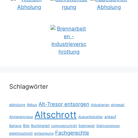
Schlagwörter
Alt-Tresor entsorgen
abholung
Akkus
Altbatterien
altmetall
Altschrott
ankauf
Altmetallpreise
Alukupferkühler
Blei
Buntmetall
Batterie
computerschrott
Edelmetall
Elektromotoren
Fachgerechte
elektroschrott
entsorgung