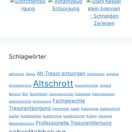
Schlagwörter
Alt-Tresor entsorgen
abholung
Akkus
Altbatterien
altmetall
Altschrott
ankauf
Altmetallpreise
Alukupferkühler
Blei
Buntmetall
Batterie
computerschrott
Edelmetall
Elektromotoren
Fachgerechte
elektroschrott
entsorgung
Tresorentsorgung
Hartmetall
kabel
Kabelreste
kabelschrott
kupfer
Kupferkühler
kupferrohre
kupferschrott
Kühler
messing
Professionelle Tresorentfernung
Metallabholung