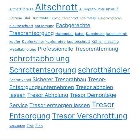
Altschrott
ankauf
Altmetallpreise
Alukupferkühler
Blei
Buntmetall
Batterie
computerschrott
Edelmetall
Elektromotoren
Fachgerechte
elektroschrott
entsorgung
Tresorentsorgung
Hartmetall
kabel
Kabelreste
kabelschrott
kupfer
Kupferkühler
kupferrohre
kupferschrott
Kühler
messing
Professionelle Tresorentfernung
Metallabholung
schrottabholung
Schrottentsorgung
schrotthändler
Sicherer Tresorabbau
Tresor-
Schrottkabel
Entsorgungsunternehmen
Tresor abholen
lassen
Tresor Abholung
Tresor Demontage
Tresor
Service
Tresor entsorgen lassen
Entsorgung
Tresor Verschrottung
Zink
Zinn
verkaufen