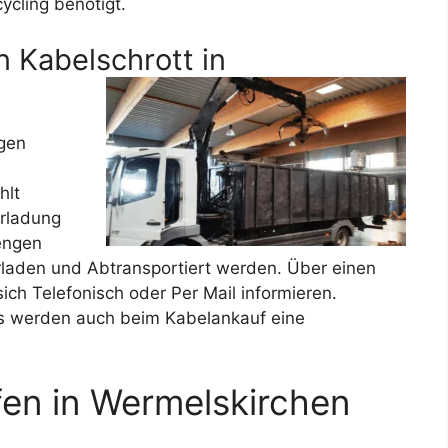
ycling benötigt.
 Kabelschrott in
gen
hlt
erladung
engen
erladen und Abtransportiert werden. Über einen
ich Telefonisch oder Per Mail informieren.
s werden auch beim Kabelankauf eine
fen in Wermelskirchen