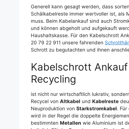
Generell kann gesagt werden, dass sorte
Schälkabelreste immer wertvoller ist, al
muss. Beim Kabelankauf sind auch Stromk
und können abgeholt und aufgekauft werd
Haushaltskasse. Für den Kabelschrott Ank
20 79 22 911 unsere fahrenden
Schrotthä
Schrott zu begutachten und ihnen anschli
Kabelschrott Ankauf
Recycling
ist nicht nur wirtschaftlich lukrativ, son
Recycel von
Altkabel
und
Kabelreste
deut
Neuproduktion von
Starkstromkabel
. Für
wird in der Regel die doppelte Energiemen
bestimmten
Metallen
wie Aluminium ist d