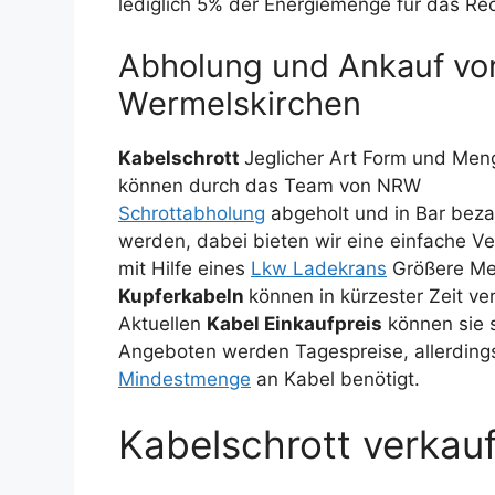
lediglich 5% der Energiemenge für das Rec
Abholung und Ankauf von
Wermelskirchen
Kabelschrott
Jeglicher Art Form und Men
können durch das Team von NRW
Schrottabholung
abgeholt und in Bar beza
werden, dabei bieten wir eine einfache V
mit Hilfe eines
Lkw Ladekrans
Größere M
Kupferkabeln
können in kürzester Zeit v
Aktuellen
Kabel Einkaufpreis
können sie s
Angeboten werden Tagespreise, allerding
Mindestmenge
an Kabel benötigt.
Kabelschrott verkau