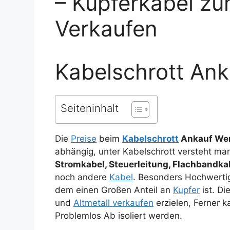
– Kupferkabel zu
Verkaufen
Kabelschrott An
Seiteninhalt
Die
Preise
beim
Kabelschrott
Ankauf Wer
abhängig, unter Kabelschrott versteht m
Stromkabel, Steuerleitung, Flachbandka
noch andere
Kabel
. Besonders Hochwerti
dem einen Großen Anteil an
Kupfer
ist. D
und
Altmetall verkaufen
erzielen, Ferner k
Problemlos Ab isoliert werden.