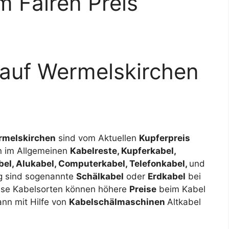
m Fairen Preis
kauf Wermelskirchen
melskirchen
sind vom Aktuellen
Kupferpreis
an im Allgemeinen
Kabelreste, Kupferkabel,
bel, Alukabel, Computerkabel, Telefonkabel,
und
g sind sogenannte
Schälkabel
oder
Erdkabel
bei
iese Kabelsorten können höhere
Preise
beim Kabel
ann mit Hilfe von
Kabelschälmaschinen
Altkabel