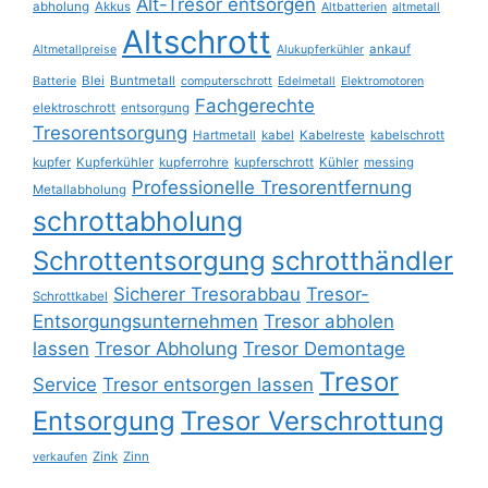
Alt-Tresor entsorgen
abholung
Akkus
Altbatterien
altmetall
Altschrott
ankauf
Altmetallpreise
Alukupferkühler
Blei
Buntmetall
Batterie
computerschrott
Edelmetall
Elektromotoren
Fachgerechte
elektroschrott
entsorgung
Tresorentsorgung
Hartmetall
kabel
Kabelreste
kabelschrott
kupfer
Kupferkühler
kupferrohre
kupferschrott
Kühler
messing
Professionelle Tresorentfernung
Metallabholung
schrottabholung
Schrottentsorgung
schrotthändler
Sicherer Tresorabbau
Tresor-
Schrottkabel
Entsorgungsunternehmen
Tresor abholen
lassen
Tresor Abholung
Tresor Demontage
Tresor
Service
Tresor entsorgen lassen
Entsorgung
Tresor Verschrottung
Zink
Zinn
verkaufen