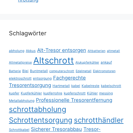
Schlagwörter
Alt-Tresor entsorgen
abholung
Akkus
Altbatterien
altmetall
Altschrott
ankauf
Altmetallpreise
Alukupferkühler
Blei
Buntmetall
Batterie
computerschrott
Edelmetall
Elektromotoren
Fachgerechte
elektroschrott
entsorgung
Tresorentsorgung
Hartmetall
kabel
Kabelreste
kabelschrott
kupfer
Kupferkühler
kupferrohre
kupferschrott
Kühler
messing
Professionelle Tresorentfernung
Metallabholung
schrottabholung
Schrottentsorgung
schrotthändler
Sicherer Tresorabbau
Tresor-
Schrottkabel