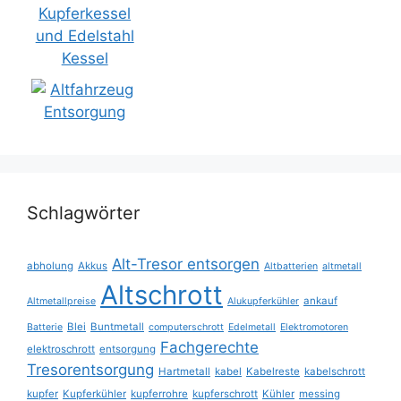
Schlagwörter
Alt-Tresor entsorgen
abholung
Akkus
Altbatterien
altmetall
Altschrott
ankauf
Altmetallpreise
Alukupferkühler
Blei
Buntmetall
Batterie
computerschrott
Edelmetall
Elektromotoren
Fachgerechte
elektroschrott
entsorgung
Tresorentsorgung
Hartmetall
kabel
Kabelreste
kabelschrott
kupfer
Kupferkühler
kupferrohre
kupferschrott
Kühler
messing