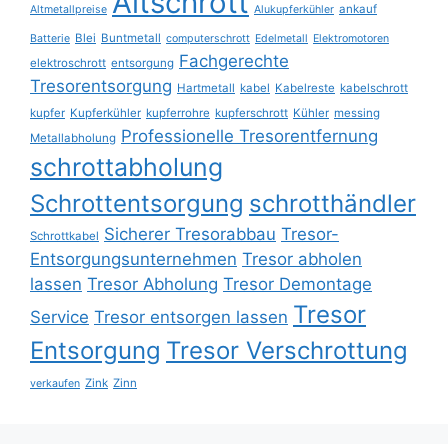
Altschrott
ankauf
Altmetallpreise
Alukupferkühler
Blei
Buntmetall
Batterie
computerschrott
Edelmetall
Elektromotoren
Fachgerechte
elektroschrott
entsorgung
Tresorentsorgung
Hartmetall
kabel
Kabelreste
kabelschrott
kupfer
Kupferkühler
kupferrohre
kupferschrott
Kühler
messing
Professionelle Tresorentfernung
Metallabholung
schrottabholung
Schrottentsorgung
schrotthändler
Sicherer Tresorabbau
Tresor-
Schrottkabel
Entsorgungsunternehmen
Tresor abholen
lassen
Tresor Abholung
Tresor Demontage
Tresor
Service
Tresor entsorgen lassen
Entsorgung
Tresor Verschrottung
Zink
Zinn
verkaufen