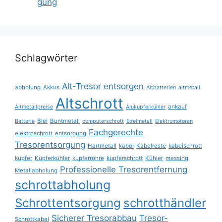
Schlagwörter
Alt-Tresor entsorgen
abholung
Akkus
Altbatterien
altmetall
Altschrott
ankauf
Altmetallpreise
Alukupferkühler
Blei
Buntmetall
Batterie
computerschrott
Edelmetall
Elektromotoren
Fachgerechte
elektroschrott
entsorgung
Tresorentsorgung
Hartmetall
kabel
Kabelreste
kabelschrott
kupfer
Kupferkühler
kupferrohre
kupferschrott
Kühler
messing
Professionelle Tresorentfernung
Metallabholung
schrottabholung
Schrottentsorgung
schrotthändler
Sicherer Tresorabbau
Tresor-
Schrottkabel